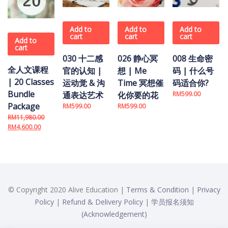
Add to
Add to
Add to
cart
cart
cart
Add to
cart
030 十二感
026 静心冥
008 生命密
全人文课程
官的认知 |
想 | Me
码 | 什么号
| 20 Classes
运动觉 & 沟
Time 冥想催
码适合你?
Bundle
通表达艺术
化你要的花
RM
599.00
Package
RM
599.00
RM
599.00
RM
11,980.00
Original price was: RM11,980.00.
Current price is: RM4,600.00.
RM
4,600.00
© Copyright 2020 Alive Education |
Terms & Condition
|
Privacy
Policy
|
Refund & Delivery Policy
|
学员报名须知
(Acknowledgement)