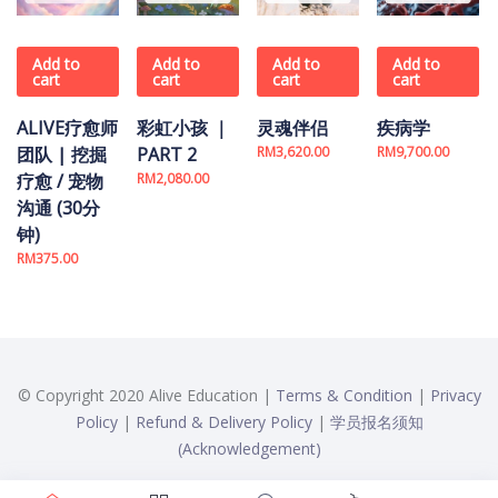
Add to
Add to
Add to
Add to
cart
cart
cart
cart
ALIVE疗愈师
彩虹小孩 ｜
灵魂伴侣
疾病学
团队 | 挖掘
PART 2
RM
3,620.00
RM
9,700.00
疗愈 / 宠物
RM
2,080.00
沟通 (30分
钟)
RM
375.00
© Copyright 2020 Alive Education |
Terms & Condition
|
Privacy
Policy
|
Refund & Delivery Policy
|
学员报名须知
(Acknowledgement)