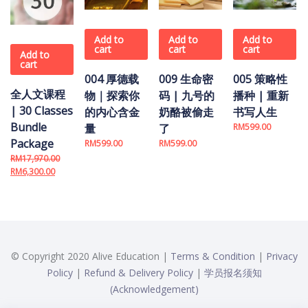
Add to
Add to
Add to
cart
cart
cart
Add to
cart
004 厚德载
009 生命密
005 策略性
全人文课程
物｜探索你
码 | 九号的
播种 | 重新
| 30 Classes
的内心含金
奶酪被偷走
书写人生
Bundle
量
了
RM
599.00
Package
RM
599.00
RM
599.00
RM
17,970.00
Original price was: RM17,970.00.
Current price is: RM6,300.00.
RM
6,300.00
© Copyright 2020 Alive Education |
Terms & Condition
|
Privacy
Policy
|
Refund & Delivery Policy
|
学员报名须知
(Acknowledgement)