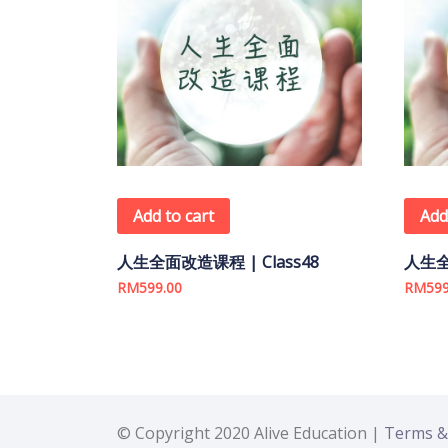
Add to cart
Add
人生全面改造课程 | Class48
人生全
RM
599.00
RM
599
© Copyright 2020 Alive Education |
Terms &