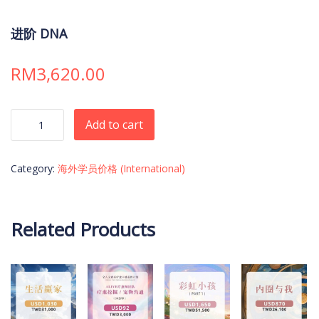
进阶 DNA
RM
3,620.00
进阶 DNA quantity
Add to cart
Category:
海外学员价格 (International)
Related Products