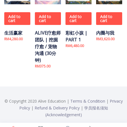
Add to
Add to
Add to
Add to
cart
cart
cart
cart
生活赢家
ALIVE疗愈师
彩虹小孩 |
内圈与我
RM
4,280.00
团队 | 挖掘
PART 1
RM
3,620.00
疗愈 / 宠物
RM
6,480.00
沟通 (30分
钟)
RM
375.00
© Copyright 2020 Alive Education |
Terms & Condition
|
Privacy
Policy
|
Refund & Delivery Policy
|
学员报名须知
(Acknowledgement)