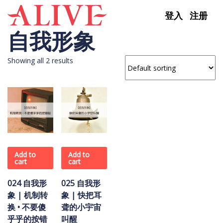
Skip to content
登入
注册
自我形象
Showing all 2 results
Add to
Add to
cart
cart
024 自我形
025 自我形
象 | 机制转
象 | 快把耳
换 • 不要傻
聋的小宇宙
乎乎的按错
叫醒