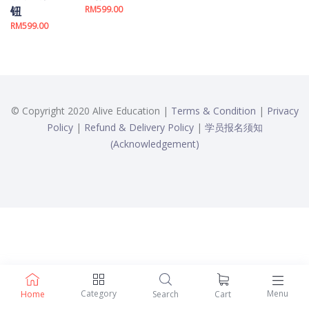
钮
RM
599.00
RM
599.00
© Copyright 2020 Alive Education |
Terms & Condition
|
Privacy
Policy
|
Refund & Delivery Policy
|
学员报名须知
(Acknowledgement)
Category
Menu
Home
Search
Cart