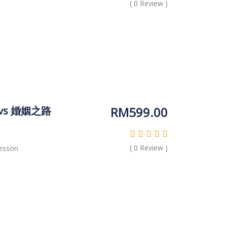
(
0
Review )
RM
599.00
 vs 婚姻之路
(
0
Review )
esson