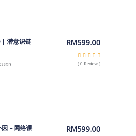
RM
599.00
0 | 潜意识链
(
0
Review )
esson
RM
599.00
外因 – 网络课