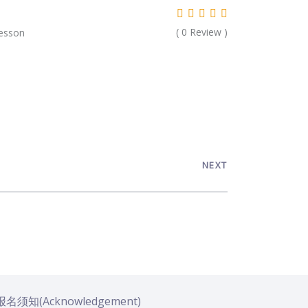
(
0
Review )
esson
5
NEXT
名须知(Acknowledgement)