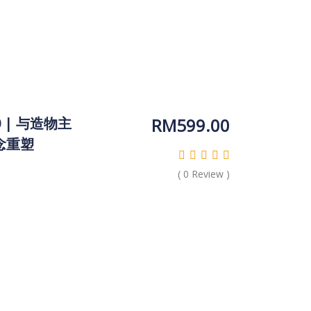
RM
599.00
0 | 与造物主
信念重塑
(
0
Review )